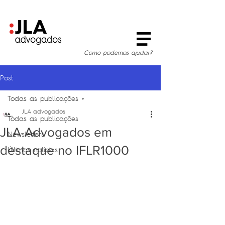
Como podemos ajudar?
Post
Todas as publicações
JLA advogados
Todas as publicações
JLA Advogados em
Newsletters
destaque no IFLR1000
Últimas notícias