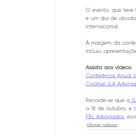
O evento, que teve 
e um dia de ativida
internacional.
À margem da confer
incluiu apresentaçõ
Assista aos vídeos:
Conferência Anual d
Cocktail JLA Advog
Recorde-se que a
 J
a 18 de outubro, e
FBL Advogados
, es
Últimas notícias