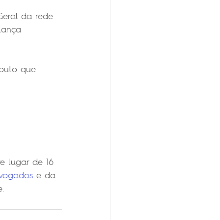
Geral da rede 
iança 
puto que 
e lugar de 16 
vogados
 e da 
. 