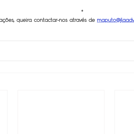
          *
ações, queira contactar-nos através de 
maputo@jlaad