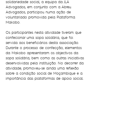
solidariedade social, a equipa da JLA
Advogados, em conjunto com a Abreu
Advogados, participou numa ação de
voluntariado promovida pela Plataforma
Makobo.
Os participantes nesta atividade tiveram que
confecionar uma sopa solidária, que foi
servida aos beneficiários desta associação.
Durante o processo de confecção, elementos
da Makobo apresentaram os objectivos da
sopa solidária, bem como as outras iniciativas
desenvolvidas pela instituição. No decorrer da
atividade, promoveu-se ainda uma reflexão
sobre a condição social de Moçambique e a
importância das plataformas de apoio social.
Esta ação de solidariedade tem como
benficiarios diretos idosos e crianças, que
diariamente procuram o apoio nesta
instituição e que mensalmente ajuda 30.000
pessoas, garantindo que estas tenham, pelo
menos, uma refeição diária.
Saiba mais sobre a Plataforma Makobo
aqui
.