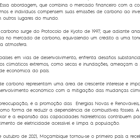
el. Essa abordagem, que combina o mercado financeiro com a c
rnos e indivíduos compensem suas emissões de carbono ao inves
 outros lugares do mundo.
 carbono surge do Protocolo de Kyoto de 1997, que adiante anal
da no mercado de carbono, equivalendo um crédito a uma to
 a atmosfera.
íses em vias de desenvolvimento, enfrenta desafios substancia
os climáticos extremos, como secas e inundações, ameaçam a 
dade económica do país.
s de carbono representam uma área de crescente interesse e im
desenvolvimento económico com a mitigação das mudanças climá
preocupação, é a promoção das Energias Novas e Renováveis, 
r, como forma de reduzir a dependência de combustíveis fósseis. 
 solar e a expansão das capacidades hidrelétricas contribuem p
imento de eletricidade acessível e limpa à população.
 outubro de 2021, Moçambique tornou-se o primeiro país a re