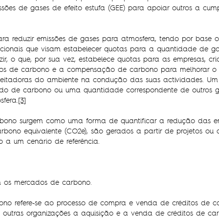
sões de gases de efeito estufa (GEE) para apoiar outros a cum
ra reduzir emissões de gases para atmosfera, tendo por base o
acionais que visam estabelecer quotas para a quantidade de ga
r, o que, por sua vez, estabelece quotas para as empresas, cri
tos de carbono e a compensação de carbono para melhorar o c
peitadoras do ambiente na condução das suas actividades. Um 
do de carbono ou uma quantidade correspondente de outros ga
fera.
[3]
carbono surgem como uma forma de quantificar a redução das 
rbono equivalente (CO2e), são gerados a partir de projetos ou
 a um cenário de referência.
em os mercados de carbono.
no refere-se ao processo de compra e venda de créditos de ca
a outras organizações a aquisição e a venda de créditos de c