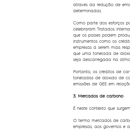
através da redução de emis
determinadas.
Como parte dos esforços pa
celebraram Tratados intern
que os países podem produzi
instrumentos como os crédi
empresas a serem mais res
que uma tonelada de dióxi
seja descarregada na atmos
Portanto, os créditos de 
toneladas de dióxido de ca
emissões de GEE em relação
3. Mercados de carbono
É neste contexto que surg
O termo mercados de carbo
empresas, aos governos e 