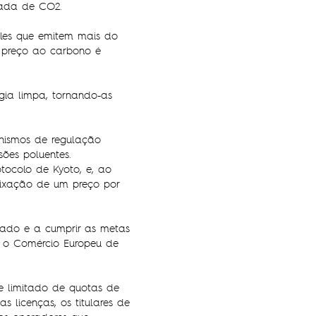
lada de CO2.
eles que emitem mais do
 preço ao carbono é
gia limpa, tornando-as
nismos de regulação
ões poluentes.
tocolo de Kyoto, e, ao
 fixação de um preço por
rcado e a cumprir as metas
 o Comércio Europeu de
e limitado de quotas de
s licenças, os titulares de