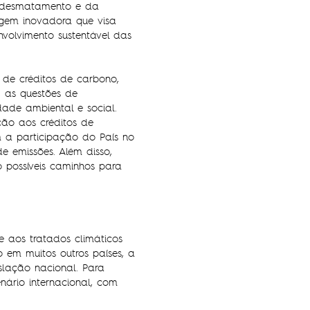
o desmatamento e da
gem inovadora que visa
nvolvimento sustentável das
de créditos de carbono,
, as questões de
ade ambiental e social.
ção aos créditos de
 a participação do País no
 emissões. Além disso,
 possíveis caminhos para
e aos tratados climáticos
em muitos outros países, a
slação nacional. Para
ário internacional, com