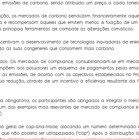
as emissões de carbono, sendo atribuído um preço a cada tone
uição, os mercados de carbono penalizam financeiramente aqu
a e recompensam aqueles que emitem menos. A fixação de um
rincipais ferramentas de combate às alterações climáticas.
entivam o desenvolvimento de tecnologias inovadoras de ener
ção às suas congéneres que consomem mais carbono.
cados. Os mercados de compliance, consubstanciam-se em meca
 impõem aos poluidores um esquema de pagamentos pelas emiss
 as emissões, de acordo com os objectivos estabelecidos no Pro
a redução, através de um incentivo à eficiência resultante da
a obrigatória, os participantes são obrigados a integrar o me
Um dos exemplos mais relevantes de mercado de compliance é
).
pio geral de cap-and-trade, alocando um número determinado 
 que não poderá ser ultrapassado (“cap”). Após a distribuição da