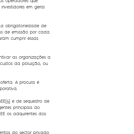
os operadores que
investidores em geral
la obrigatoriedade de
nças de emissão por cada
uram cumprir essas
tivar as organizações a
custos da poluição, ou
ferta. A procura é
porativa.
GEE
[4]
e de sequestro de
ntes principais do
EE os adquirentes dos
entos do sector privado