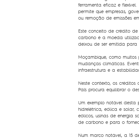
ferramenta eficaz e flexív
permite que empresas, gove
ou remoção de emissões em
Este conceito de crédito de
carbono é a moeda utiliza
deixou de ser emitida para
Moçambique, como muitos pa
mudanças climáticas. Event
infraestrutura e a estabili
Neste contexto, os crédito
País procura equilibrar o 
Um exemplo notável desta 
hidrelétrica, eólica e sola
eólicos, usinas de energia
de carbono e para o fornec
Num marco notável, a 15 de