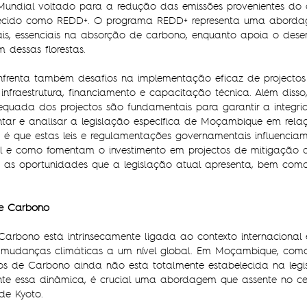
 Mundial voltado para a redução das emissões provenientes d
hecido como REDD+. O programa REDD+ representa uma aborda
icais, essenciais na absorção de carbono, enquanto apoia o dese
dessas florestas.
frenta também desafios na implementação eficaz de projectos 
infraestrutura, financiamento e capacitação técnica. Além disso
uada dos projectos são fundamentais para garantir a integrid
entar e analisar a legislação específica de Moçambique em rela
 que estas leis e regulamentações governamentais influenciam
e como fomentam o investimento em projectos de mitigação de
 as oportunidades que a legislação atual apresenta, bem como
de Carbono
Carbono está intrinsecamente ligada ao contexto internacional 
 mudanças climáticas a um nível global. Em Moçambique, como 
s de Carbono ainda não está totalmente estabelecida na legi
 essa dinâmica, é crucial uma abordagem que assente no cen
de Kyoto.