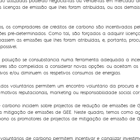
não utilizadas poderão negociá-las ou vendê-las em mercado a
s licenças de emissão que lhes foram atribuídas, ou aos demais 
os, os compradores de créditos de carbono são incentivados pe
ssões pré-determinados. Como tal, são forçados a adquirir lice
assem as emissões que lhes foram atribuídas, e, portanto, proc
ossível.
 poluição se consubstancia numa ferramenta adequada a incen
ores são compelidos a considerar novas opções: ou aceitam os 
ivos e/ou diminuem os respetivos consumos de energias.
dos voluntários permitem um encontro voluntário da procura e o
otivos reputacionais, marketing ou responsabilidade social cor
 carbono incidem sobre projectos de redução de emissões de 
mitigação de emissões de GEE. Neste quadro, temos como age
ono os promotores de projectos de mitigação de emissão de G
voluntários de carbono permitem incentivar e canalizar investim