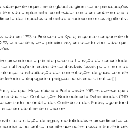
o subsequente aquecimento global surgiram como preocupações
e têm sido amplamente reconhecidas como um problema que req
dimento dos impactos ambientais e socioeconómicos significati
 assinado em 1997, o Protocolo de Kyoto, enquanto componente
92, que contém, pela primeira vez, um acordo vinculativo que
sões.
tivo proporcionar o primeiro passo na transição da comunidade
 com utilização intensiva de combustíveis fósseis para uma mai
 alcançar a estabilização das concentrações de gases com efe
terferência antropogénica perigosa no sistema climático.
[1]
 Paris, do qual Moçambique é Parte desde 2019, estabelece que
ance das suas Contribuições Nacionalmente Determinadas (“ND
concretizada no âmbito das Conferência das Partes, aguardand
 encontra atualmente a decorrer.
 possibilita a criação de regras, modalidades e procedimentos
ecanismo, na prática, permite que países possam transferir cré