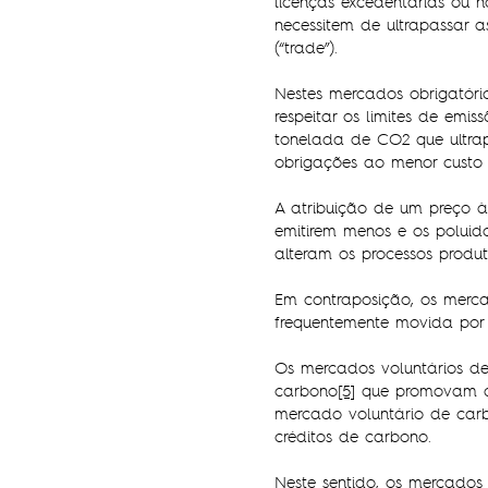
licenças excedentárias ou 
necessitem de ultrapassar a
(“trade”).
Nestes mercados obrigatóri
respeitar os limites de emi
tonelada de CO2 que ultrap
obrigações ao menor custo p
A atribuição de um preço à
emitirem menos e os poluid
alteram os processos produt
Em contraposição, os merca
frequentemente movida por m
Os mercados voluntários de
carbono
[5]
que promovam a 
mercado voluntário de carb
créditos de carbono.
Neste sentido, os mercados 