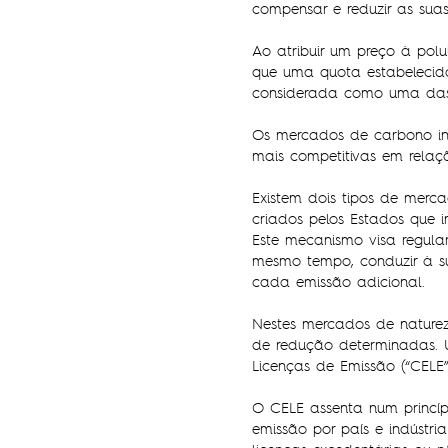
compensar e reduzir as su
Ao atribuir um preço à pol
que uma quota estabelecid
considerada como uma das p
Os mercados de carbono inc
mais competitivas em rela
Existem dois tipos de mer
criados pelos Estados que
Este mecanismo visa regular
mesmo tempo, conduzir à su
cada emissão adicional.
Nestes mercados de naturez
de redução determinadas. 
Licenças de Emissão (“CELE”
O CELE assenta num princí
emissão por país e indústria