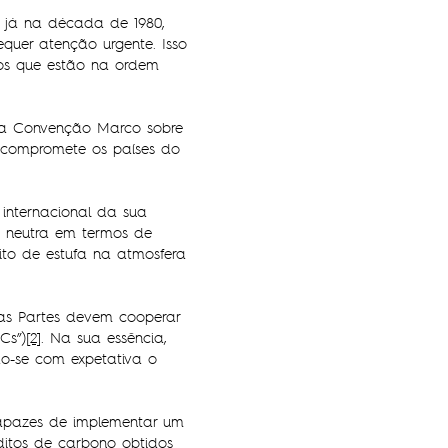
 já na década de 1980,
uer atenção urgente. Isso
vos que estão na ordem
 da Convenção Marco sobre
 compromete os países do
 internacional da sua
s neutra em termos de
ito de estufa na atmosfera
 as Partes devem cooperar
Cs”)
[2]
. Na sua essência,
o-se com expetativa o
 capazes de implementar um
ditos de carbono obtidos