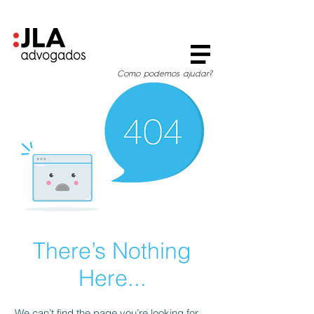
Como podemos ajudar?
There’s Nothing
Here...
We can’t find the page you’re looking for.