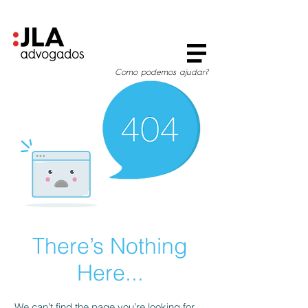
Como podemos ajudar?
There’s Nothing
Here...
We can’t find the page you’re looking for.